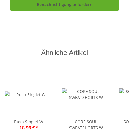
Benachrichtigung anfordern
Ähnliche Artikel
Rush Singlet W
CORE SOUL
SQ
SWEATSHORTS W
18,96 €
*