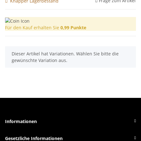
Frage zum Artikel
Knapper Lagerbestand
Für den Kauf erhalten Sie
0,99
Punkte
x
Dieser Artikel hat Variationen. Wählen Sie bitte die
gewünschte Variation aus.
Informationen
Gesetzliche Informationen