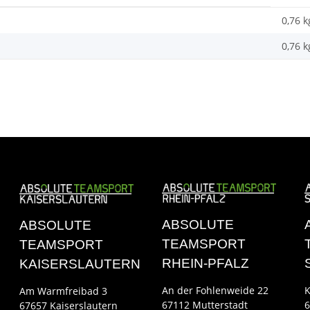
0,76 k
0,76
k
ABSOLUTE
ABSOLUTE
TEAMSPORT
TEAMSPORT
RHEIN-PFALZ
KAISERSLAUTERN
An der Fohlenweide 22
K
Am Warmfreibad 3
67112 Mutterstadt
6
67657 Kaiserslautern