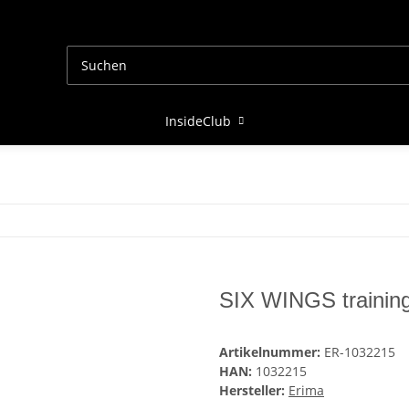
InsideClub
SIX WINGS training
Artikelnummer:
ER-1032215
HAN:
1032215
Hersteller:
Erima