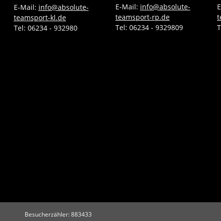
E-Mail:
info@absolute-
E
E-Mail:
info@absolute-
teamsport-rp.de
t
teamsport-kl.de
Tel:
06234 - 9329809
T
Tel:
06234 - 932980
Besucherzähler: 883433