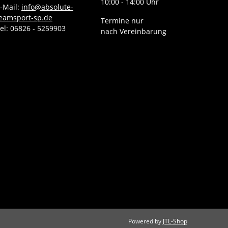
10:00 - 14:00 Uhr
-Mail:
info@absolute-
eamsport-sp.de
Termine nur
el: 06826 - 5259903
nach Vereinbarung
Powered by
JTL-Shop