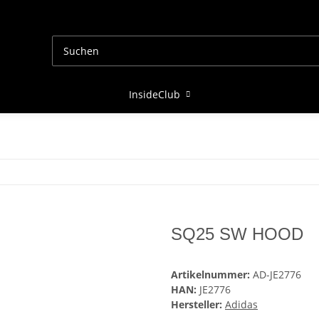
InsideClub
SQ25 SW HOOD
Artikelnummer:
AD-JE2776
HAN:
JE2776
Hersteller:
Adidas