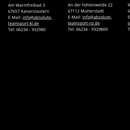
An der Fohlenweide 22
K
Am Warmfreibad 3
67112 Mutterstadt
6
67657 Kaiserslautern
E-Mail:
info@absolute-
E
E-Mail:
info@absolute-
teamsport-rp.de
t
teamsport-kl.de
Tel:
06234 - 9329809
T
Tel:
06234 - 932980