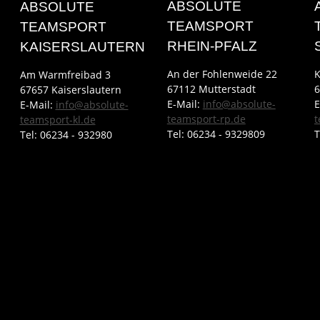
ABSOLUTE
ABSOLUTE
TEAMSPORT
TEAMSPORT
RHEIN-PFALZ
KAISERSLAUTERN
An der Fohlenweide 22
K
Am Warmfreibad 3
67112 Mutterstadt
6
67657 Kaiserslautern
E-Mail:
info@absolute-
E
E-Mail:
info@absolute-
teamsport-rp.de
t
teamsport-kl.de
Tel:
06234 - 9329809
T
Tel:
06234 - 932980