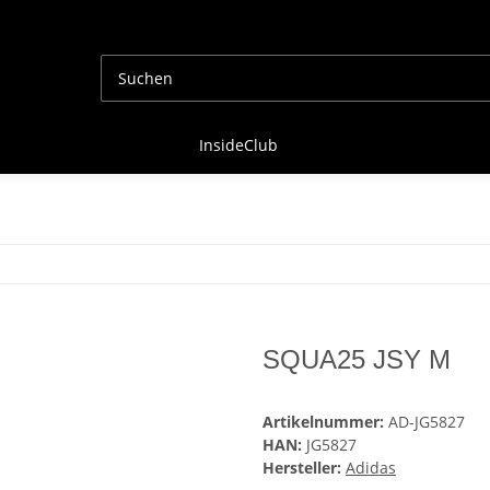
InsideClub
SQUA25 JSY M
Artikelnummer:
AD-JG5827
HAN:
JG5827
Hersteller:
Adidas