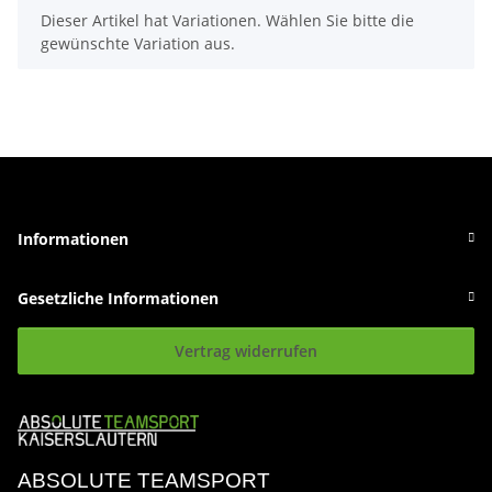
x
Dieser Artikel hat Variationen. Wählen Sie bitte die
gewünschte Variation aus.
Informationen
Gesetzliche Informationen
Vertrag widerrufen
ABSOLUTE TEAMSPORT