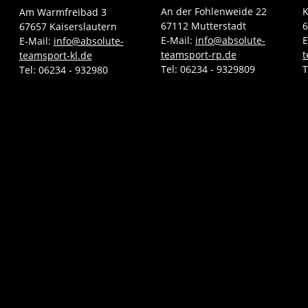
An der Fohlenweide 22
K
Am Warmfreibad 3
67112 Mutterstadt
6
67657 Kaiserslautern
E-Mail:
info@absolute-
E
E-Mail:
info@absolute-
teamsport-rp.de
t
teamsport-kl.de
Tel:
06234 - 9329809
T
Tel:
06234 - 932980