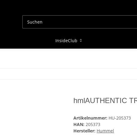
InsideClub
hmlAUTHENTIC T
Artikelnummer:
HU-205373
HAN:
205373
Hersteller:
Hummel