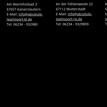
An der Fohlenweide 22
K
Am Warmfreibad 3
67112 Mutterstadt
6
67657 Kaiserslautern
E-Mail:
info@absolute-
E
E-Mail:
info@absolute-
teamsport-rp.de
t
teamsport-kl.de
Tel:
06234 - 9329809
T
Tel:
06234 - 932980