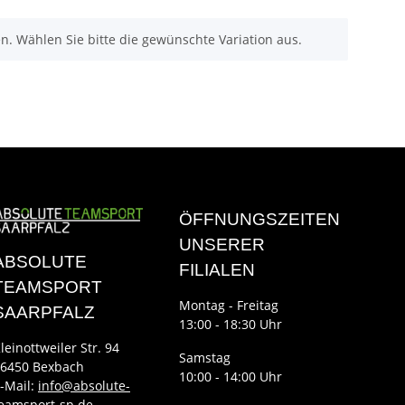
nen. Wählen Sie bitte die gewünschte Variation aus.
ÖFFNUNGSZEITEN
UNSERER
ABSOLUTE
FILIALEN
TEAMSPORT
Montag - Freitag
SAARPFALZ
13:00 - 18:30 Uhr
leinottweiler Str. 94
Samstag
6450 Bexbach
10:00 - 14:00 Uhr
-Mail:
info@absolute-
eamsport-sp.de