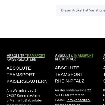
x
Dieser Artikel hat Variatio
ABSOLUTE
ABSOLUTE
TEAMSPORT
TEAMSPORT
RHEIN-PFALZ
KAISERSLAUTERN
An der Fohlenweide 22
K
Am Warmfreibad 3
67112 Mutterstadt
6
67657 Kaiserslautern
E-Mail:
info@absolute-
E
E-Mail:
info@absolute-
teamsport-rp.de
t