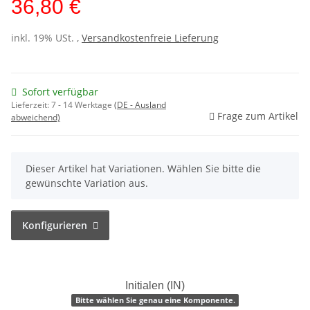
36,80 €
inkl. 19% USt. ,
Versandkostenfreie Lieferung
Sofort verfügbar
Lieferzeit:
7 - 14 Werktage
(DE - Ausland
Frage zum Artikel
abweichend)
x
Dieser Artikel hat Variationen. Wählen Sie bitte die
gewünschte Variation aus.
Konfigurieren
Initialen (IN)
Bitte wählen Sie genau eine Komponente.