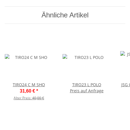
Ähnliche Artikel
TIRO24 C M SHO
TIRO23 L POLO
JSG 
Preis auf Anfrage
31,60 €
*
Alter Preis:
40,00 €