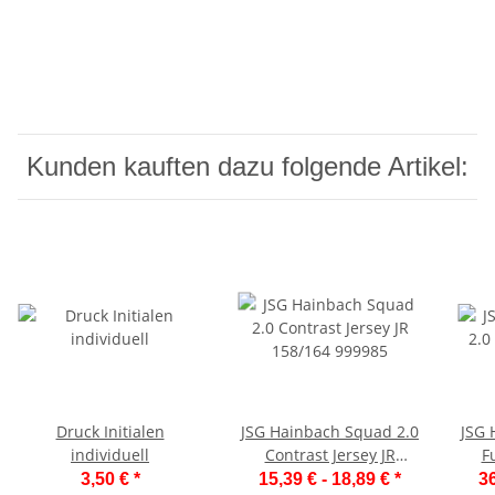
Kunden kauften dazu folgende Artikel:
Druck Initialen
JSG Hainbach Squad 2.0
JSG 
individuell
Contrast Jersey JR
Fu
158/164 999985
3,50 €
*
15,39 € -
18,89 €
*
36