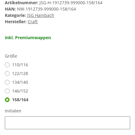
Artikelnummer:
JSG-H-1912739-999000-158/164
HAN:
NW-1912739-999000-158/164
Kategorie:
JSG Hainbach
Hersteller:
Craft
inkl. Premiumwappen
Größe
110/116
122/128
134/140
146/152
158/164
Initialen
Initialen