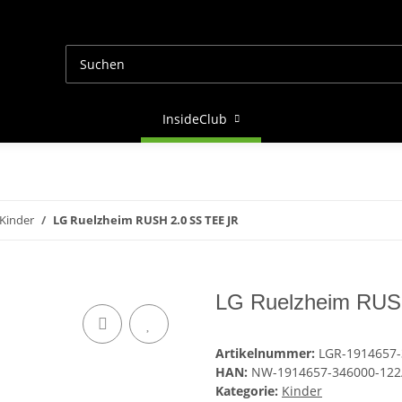
InsideClub
Kinder
LG Ruelzheim RUSH 2.0 SS TEE JR
LG Ruelzheim RUS
Artikelnummer:
LGR-1914657-
HAN:
NW-1914657-346000-122
Kategorie:
Kinder