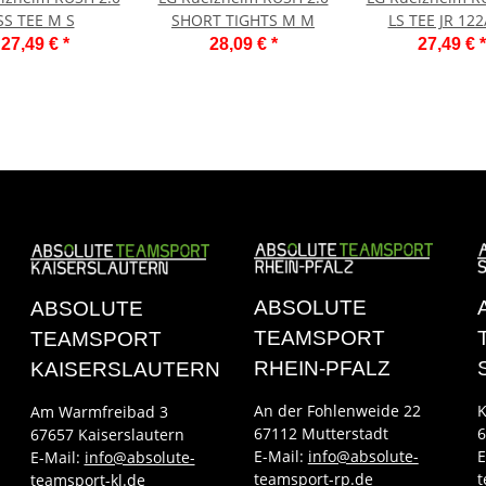
SS TEE M S
SHORT TIGHTS M M
LS TEE JR 122
27,49 €
*
28,09 €
*
27,49 €
*
ABSOLUTE
ABSOLUTE
TEAMSPORT
TEAMSPORT
RHEIN-PFALZ
KAISERSLAUTERN
An der Fohlenweide 22
K
Am Warmfreibad 3
67112 Mutterstadt
6
67657 Kaiserslautern
E-Mail:
info@absolute-
E
E-Mail:
info@absolute-
teamsport-rp.de
t
teamsport-kl.de