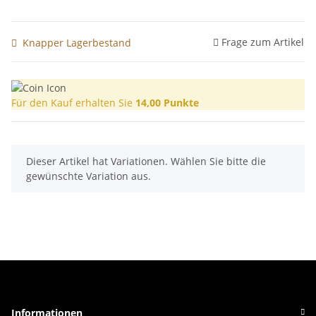
Frage zum Artikel
Knapper Lagerbestand
Für den Kauf erhalten Sie
14,00
Punkte
x
Dieser Artikel hat Variationen. Wählen Sie bitte die
gewünschte Variation aus.
Informationen