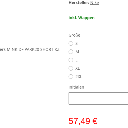
Hersteller:
Nike
inkl. Wappen
Größe
S
M
L
XL
2XL
Initialen
Initialen
57,49 €