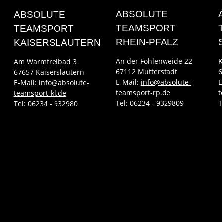
ABSOLUTE
ABSOLUTE
TEAMSPORT
TEAMSPORT
RHEIN-PFALZ
KAISERSLAUTERN
An der Fohlenweide 22
K
Am Warmfreibad 3
67112 Mutterstadt
6
67657 Kaiserslautern
E-Mail:
info@absolute-
E
E-Mail:
info@absolute-
teamsport-rp.de
t
teamsport-kl.de
Tel:
06234 - 9329809
T
Tel:
06234 - 932980