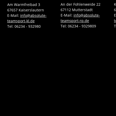
An der Fohlenweide 22
K
Am Warmfreibad 3
67112 Mutterstadt
6
67657 Kaiserslautern
E-Mail:
info@absolute-
E
E-Mail:
info@absolute-
teamsport-rp.de
t
teamsport-kl.de
Tel:
06234 - 9329809
T
Tel:
06234 - 932980