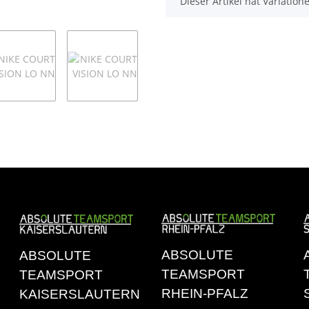
x
Dieser Artikel hat Variatio
ABSOLUTE
ABSOLUTE
TEAMSPORT
TEAMSPORT
RHEIN-PFALZ
KAISERSLAUTERN