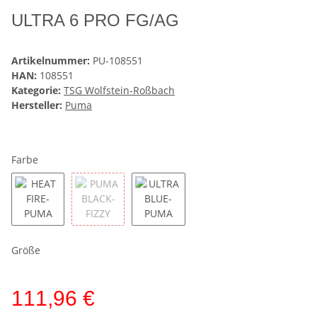
ULTRA 6 PRO FG/AG
Artikelnummer:
PU-108551
HAN:
108551
Kategorie:
TSG Wolfstein-Roßbach
Hersteller:
Puma
Farbe
HEAT FIRE-PUMA BLACK-GLOWING R
PUMA BLACK-FIZZY LIGHT-GREEN T
ULTRA BLUE-PUMA WHITE-GLOW
Größe
111,96 €