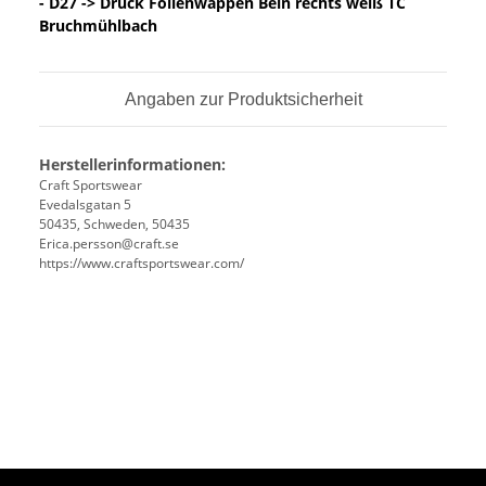
- D27 -> Druck Folienwappen Bein rechts weiß TC
Bruchmühlbach
Angaben zur Produktsicherheit
Herstellerinformationen:
Craft Sportswear
Evedalsgatan 5
50435, Schweden, 50435
Erica.persson@craft.se
https://www.craftsportswear.com/