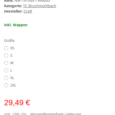
HAN:
NW-1910951-999000
Kategorie:
TC Bruchmühlbach
Hersteller:
Craft
inkl. Wappen
Größe
XS
S
M
L
XL
2XL
29,49 €
inkl. 19% USt. ,
Versandkostenfreie Lieferung