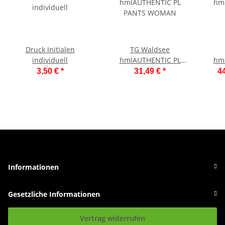
Druck Initialen
TG Waldsee
individuell
hmlAUTHENTIC PL
hml
PANTS WOMAN
3,50 €
*
31,49 €
*
44
Informationen
Gesetzliche Informationen
Vertrag widerrufen