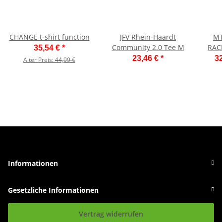
CHANGE t-shirt function
JFV Rhein-Haardt
MT
Community 2.0 Tee M
RACI
35,54 €
*
23,46 €
*
32
Alter Preis:
44,99 €
Informationen
Gesetzliche Informationen
Vertrag widerrufen