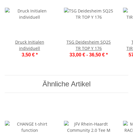
Druck Initialen
TSG Deidesheim SQ25
individuell
TR TOP Y 176
TI
3,50 €
*
33,00 € -
36,50 €
*
57
Ähnliche Artikel