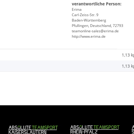
verantwortliche Person:
Erima
Carl-Zeiss-Str. 9
Baden-Württemberg
Pfullingen, Deutschland, 72793
teamonline-sales@erima.de
http://www.erima.de
1,13 k
1,13
k