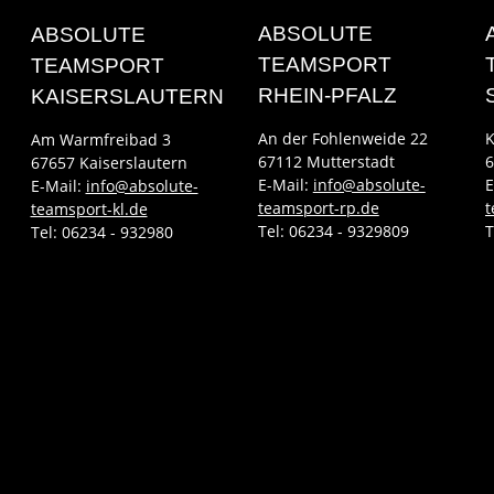
ABSOLUTE
ABSOLUTE
TEAMSPORT
TEAMSPORT
RHEIN-PFALZ
KAISERSLAUTERN
An der Fohlenweide 22
K
Am Warmfreibad 3
67112 Mutterstadt
6
67657 Kaiserslautern
E-Mail:
info@absolute-
E
E-Mail:
info@absolute-
teamsport-rp.de
t
teamsport-kl.de
Tel:
06234 - 9329809
T
Tel:
06234 - 932980