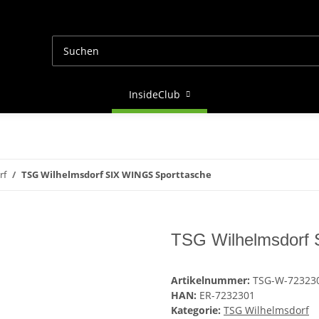
InsideClub
rf
TSG Wilhelmsdorf SIX WINGS Sporttasche
TSG Wilhelmsdorf 
Artikelnummer:
TSG-W-72323
HAN:
ER-7232301
Kategorie:
TSG Wilhelmsdorf