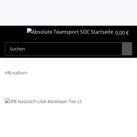
0,00 €
VfB Haßloch