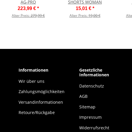
AG-PRO
SHORTS WOMAN
223,99 €
*
15,01 €
*
Alter Preis:
279,99 €
Alter Preis:
19,00 €
Alt
Informationen
Gesetzliche
Informationen
Wir über uns
Datenschutz
Zahlungsmöglichkeiten
AGB
Versandinformationen
Sitemap
Retoure/Rückgabe
Impressum
Widerrufsrecht