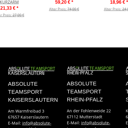
KURZARM
59,20 €
*
18,96 €
*
21,33 €
*
Alter Preis:
74,00 €
Alter Preis:
24,
er Preis:
27,00 €
ABSOLUTE
ABSOLUTE
TEAMSPORT
TEAMSPORT
RHEIN-PFALZ
KAISERSLAUTERN
An der Fohlenweide 22
K
Am Warmfreibad 3
67112 Mutterstadt
6
67657 Kaiserslautern
E-Mail:
info@absolute-
E
E-Mail:
info@absolute-