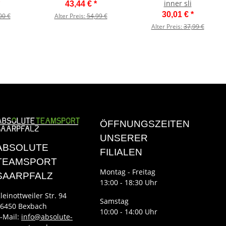
inner sli
43,44 €
*
30,01 €
*
00 €
Alter Preis:
54,99 €
Alter Preis:
37,99 €
ÖFFNUNGSZEITEN
UNSERER
ABSOLUTE
FILIALEN
TEAMSPORT
Montag - Freitag
SAARPFALZ
13:00 - 18:30 Uhr
leinottweiler Str. 94
Samstag
6450 Bexbach
10:00 - 14:00 Uhr
-Mail:
info@absolute-