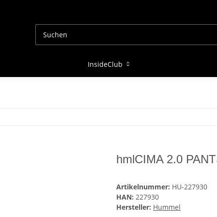
InsideClub
hmlCIMA 2.0 PAN
Artikelnummer:
HU-227930
HAN:
227930
Hersteller:
Hummel