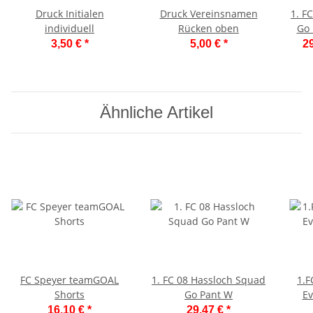
Druck Initialen
Druck Vereinsnamen
1. F
individuell
Rücken oben
Go 
3,50 €
*
5,00 €
*
29
Ähnliche Artikel
FC Speyer teamGOAL
1. FC 08 Hassloch Squad
1.F
Shorts
Go Pant W
Ev
16,10 €
*
29,47 €
*