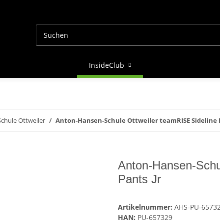
InsideClub
chule Ottweiler
Anton-Hansen-Schule Ottweiler teamRISE Sideline P
Anton-Hansen-Schul
Pants Jr
Artikelnummer:
AHS-PU-6573
HAN:
PU-657329