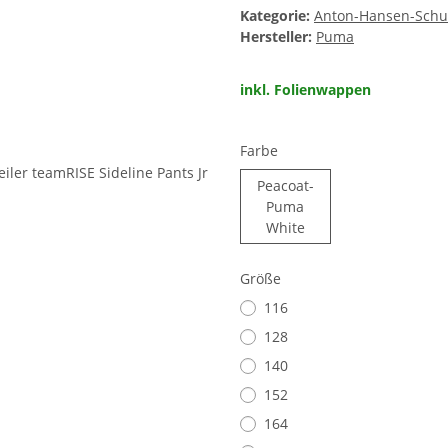
Kategorie:
Anton-Hansen-Schul
Hersteller:
Puma
inkl. Folienwappen
Farbe
Peacoat-
Puma
Peacoat-Puma White
White
Größe
116
128
140
152
164