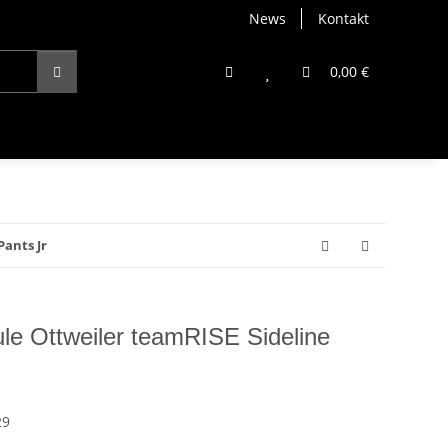
News
Kontakt
0,00 €
ants Jr
e Ottweiler teamRISE Sideline
29