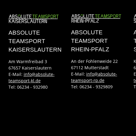
ABSOLUTE
ABSOLUTE
TEAMSPORT
TEAMSPORT
RHEIN-PFALZ
KAISERSLAUTERN
An der Fohlenweide 22
K
Am Warmfreibad 3
67112 Mutterstadt
6
67657 Kaiserslautern
E-Mail:
info@absolute-
E
E-Mail:
info@absolute-
teamsport-rp.de
t
teamsport-kl.de
Tel:
06234 - 9329809
T
Tel:
06234 - 932980