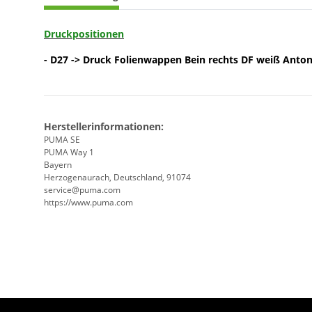
Druckpositionen
- D27 -> Druck Folienwappen Bein rechts DF weiß Anto
Herstellerinformationen:
PUMA SE
PUMA Way 1
Bayern
Herzogenaurach, Deutschland, 91074
service@puma.com
https://www.puma.com