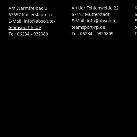
An der Fohlenweide 22
K
Am Warmfreibad 3
67112 Mutterstadt
6
67657 Kaiserslautern
E-Mail:
info@absolute-
E
E-Mail:
info@absolute-
teamsport-rp.de
t
teamsport-kl.de
Tel:
06234 - 9329809
T
Tel:
06234 - 932980