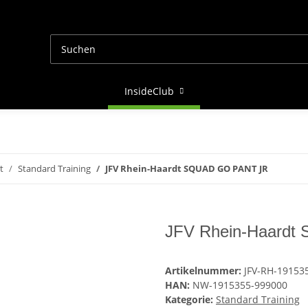
InsideClub
t
Standard Training
JFV Rhein-Haardt SQUAD GO PANT JR
JFV Rhein-Haard
Artikelnummer:
JFV-RH-19153
HAN:
NW-1915355-999000
Kategorie:
Standard Training