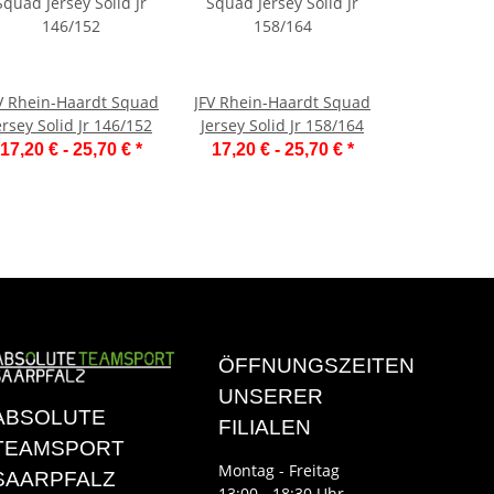
V Rhein-Haardt Squad
JFV Rhein-Haardt Squad
ersey Solid Jr 146/152
Jersey Solid Jr 158/164
17,20 € -
25,70 €
*
17,20 € -
25,70 €
*
ÖFFNUNGSZEITEN
UNSERER
ABSOLUTE
FILIALEN
TEAMSPORT
Montag - Freitag
SAARPFALZ
13:00 - 18:30 Uhr