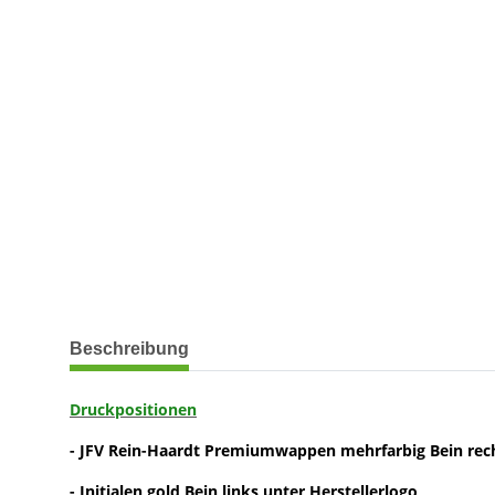
weitere Registerkarten anzeigen
Beschreibung
Druckpositionen
- JFV Rein-Haardt Premiumwappen mehrfarbig Bein rec
- Initialen gold Bein links unter Herstellerlogo