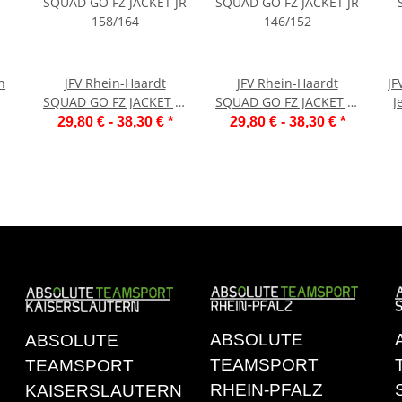
n
JFV Rhein-Haardt
JFV Rhein-Haardt
JF
SQUAD GO FZ JACKET JR
SQUAD GO FZ JACKET JR
J
158/164
146/152
29,80 € -
38,30 €
*
29,80 € -
38,30 €
*
ABSOLUTE
ABSOLUTE
TEAMSPORT
TEAMSPORT
RHEIN-PFALZ
KAISERSLAUTERN