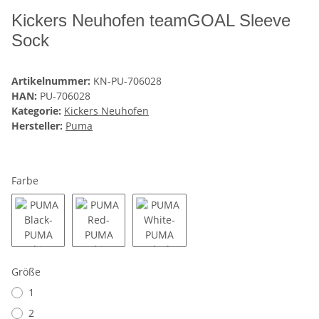
Kickers Neuhofen teamGOAL Sleeve
Sock
Artikelnummer:
KN-PU-706028
HAN:
PU-706028
Kategorie:
Kickers Neuhofen
Hersteller:
Puma
Farbe
PUMA Black-PUMA White
PUMA Red-PUMA White
PUMA White-PUMA Black
Größe
1
2