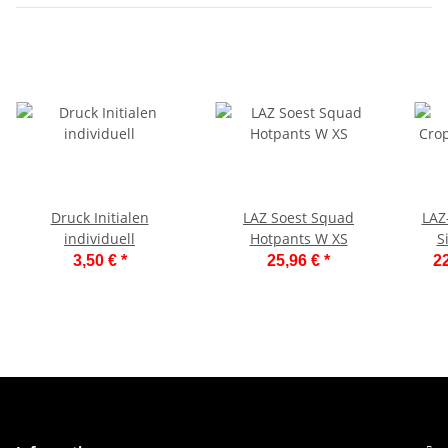
Druck Initialen
LAZ Soest Squad
LAZ
individuell
Hotpants W XS
S
3,50 €
*
25,96 €
*
22