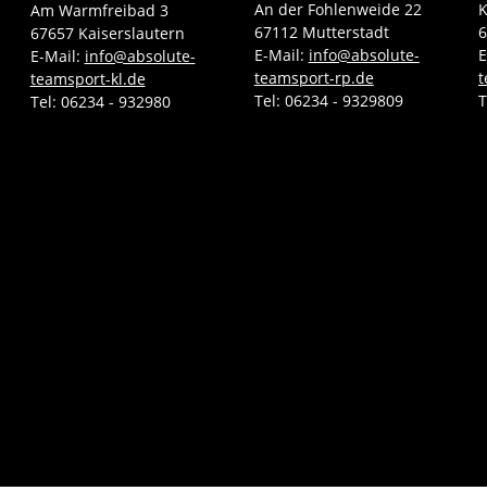
An der Fohlenweide 22
K
Am Warmfreibad 3
67112 Mutterstadt
6
67657 Kaiserslautern
E-Mail:
info@absolute-
E
E-Mail:
info@absolute-
teamsport-rp.de
t
teamsport-kl.de
Tel:
06234 - 9329809
T
Tel:
06234 - 932980