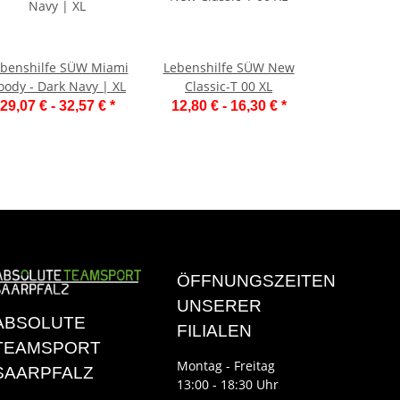
benshilfe SÜW Miami
Lebenshilfe SÜW New
oody - Dark Navy | XL
Classic-T 00 XL
29,07 € -
32,57 €
*
12,80 € -
16,30 €
*
ÖFFNUNGSZEITEN
UNSERER
ABSOLUTE
FILIALEN
TEAMSPORT
Montag - Freitag
SAARPFALZ
13:00 - 18:30 Uhr