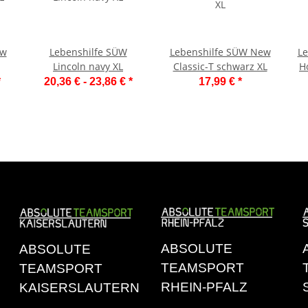
ew
Lebenshilfe SÜW
Lebenshilfe SÜW New
Le
Lincoln navy XL
Classic-T schwarz XL
H
*
20,36 € -
23,86 €
*
17,99 €
*
ABSOLUTE
ABSOLUTE
TEAMSPORT
TEAMSPORT
RHEIN-PFALZ
KAISERSLAUTERN