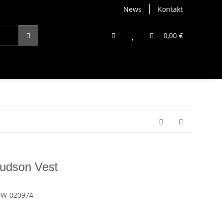
News
Kontakt
0,00 €
udson Vest
NW-020974