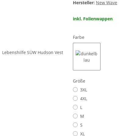
Hersteller:
New Wave
inkl. Folienwappen
Farbe
dunkelblau
Größe
3XL
4XL
L
M
S
XL