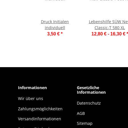
Druck Initialen
Lebenshilfe SÜW N
individuell
Classic-T 580 XL
3,50 €
*
12,80 € -
16,30 €
Informationen
Gesetzliche
Informationen
Wir über uns
Datenschutz
Zahlungsmöglichkeiten
AGB
Versandinformationen
Sitemap