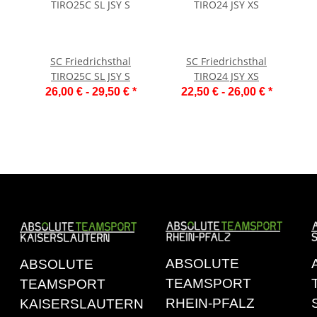
SC Friedrichsthal
SC Friedrichsthal
TIRO25C SL JSY S
TIRO24 JSY XS
26,00 € -
29,50 €
*
22,50 € -
26,00 €
*
ABSOLUTE
ABSOLUTE
TEAMSPORT
TEAMSPORT
RHEIN-PFALZ
KAISERSLAUTERN