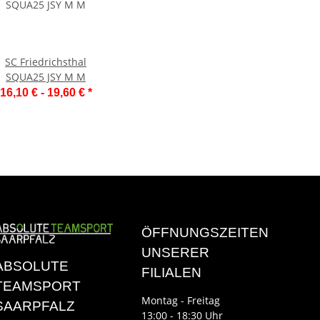
SC Friedrichsthal
SQUA25 JSY M M
16,10 € -
19,60 €
*
ÖFFNUNGSZEITEN
UNSERER
ABSOLUTE
FILIALEN
TEAMSPORT
Montag - Freitag
SAARPFALZ
13:00 - 18:30 Uhr