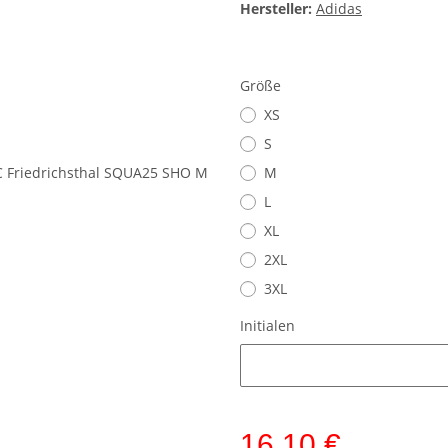
Hersteller:
Adidas
Größe
XS
S
M
L
XL
2XL
3XL
Initialen
Initialen
16,10 €