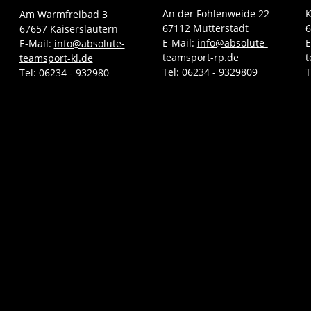
An der Fohlenweide 22
K
Am Warmfreibad 3
67112 Mutterstadt
6
67657 Kaiserslautern
E-Mail:
info@absolute-
E
E-Mail:
info@absolute-
teamsport-rp.de
t
teamsport-kl.de
Tel:
06234 - 9329809
T
Tel:
06234 - 932980