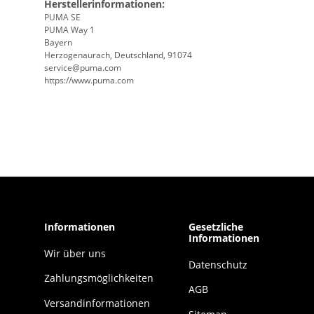
Herstellerinformationen:
PUMA SE
PUMA Way 1
Bayern
Herzogenaurach, Deutschland, 91074
service@puma.com
https://www.puma.com
Informationen
Gesetzliche
Informationen
Wir über uns
Datenschutz
Zahlungsmöglichkeiten
AGB
Versandinformationen