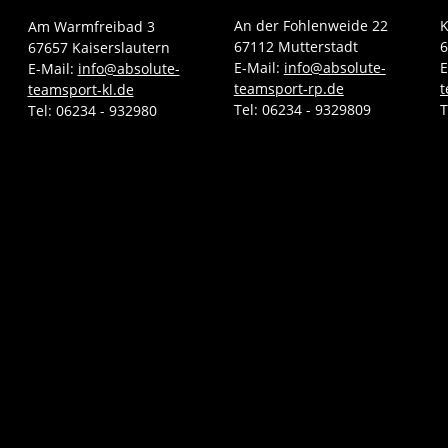
An der Fohlenweide 22
K
Am Warmfreibad 3
67112 Mutterstadt
6
67657 Kaiserslautern
E-Mail:
info@absolute-
E
E-Mail:
info@absolute-
teamsport-rp.de
t
teamsport-kl.de
Tel:
06234 - 9329809
T
Tel:
06234 - 932980