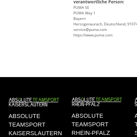
verantwortliche Person:
PUMA SE
PUMA Way 1
Bayern
Herzogenaurach, Deutschland, 9107
service@puma.com
https://www.puma.com
ABSOLUTE
ABSOLUTE
TEAMSPORT
TEAMSPORT
RHEIN-PFALZ
KAISERSLAUTERN