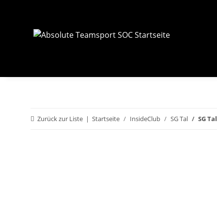
Zurück zur Liste
Startseite
InsideClub
SG Tal
SG Ta