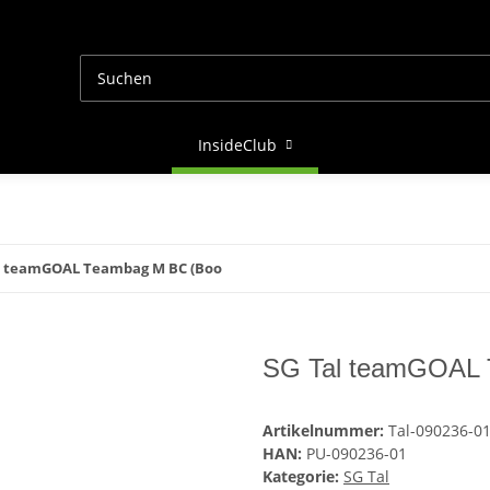
InsideClub
l teamGOAL Teambag M BC (Boo
SG Tal teamGOAL 
Artikelnummer:
Tal-090236-0
HAN:
PU-090236-01
Kategorie:
SG Tal