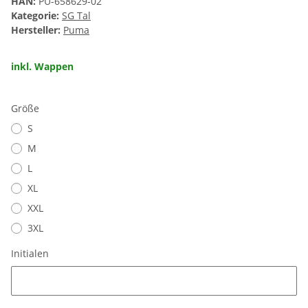
HAN:
PU-658629-02
Kategorie:
SG Tal
Hersteller:
Puma
inkl. Wappen
Größe
S
M
L
XL
XXL
3XL
Initialen
Initialen