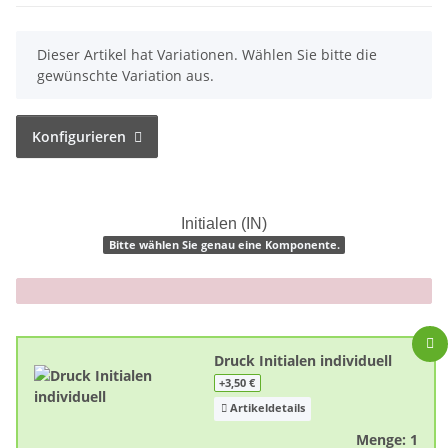
x
Dieser Artikel hat Variationen. Wählen Sie bitte die
gewünschte Variation aus.
Konfigurieren
Initialen (IN)
Bitte wählen Sie genau eine Komponente.
x
Druck Initialen individuell
+3,50 €
Artikeldetails
Menge: 1