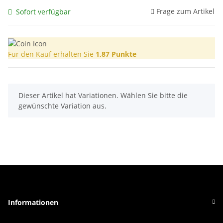
Frage zum Artikel
Sofort verfügbar
Für den Kauf erhalten Sie
1,87
Punkte
x
Dieser Artikel hat Variationen. Wählen Sie bitte die
gewünschte Variation aus.
Informationen