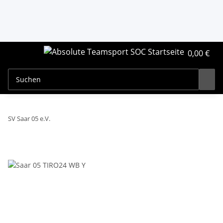
0,00 €
SV Saar 05 e.V.