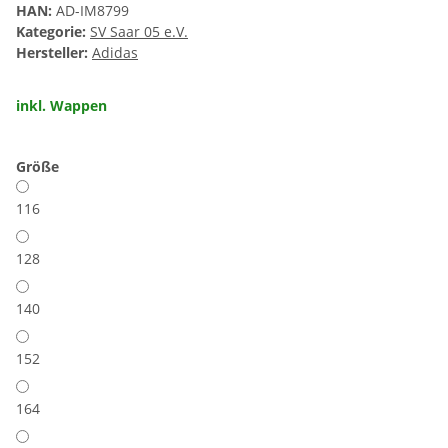
HAN:
AD-IM8799
Kategorie:
SV Saar 05 e.V.
Hersteller:
Adidas
inkl. Wappen
Größe
116
128
140
152
164