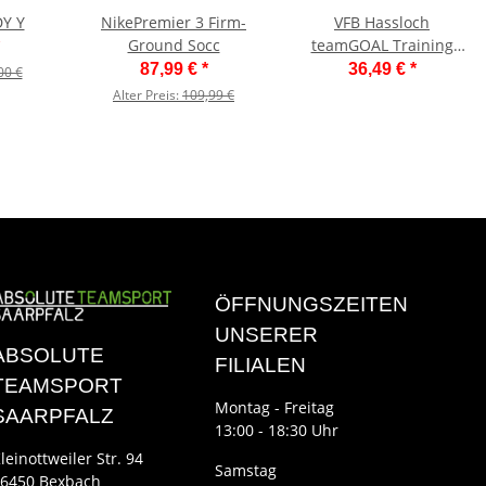
Y Y
NikePremier 3 Firm-
VFB Hassloch
Ground Socc
teamGOAL Training
Jacket J
87,99 €
*
36,49 €
*
00 €
Alter Preis:
109,99 €
ÖFFNUNGSZEITEN
UNSERER
ABSOLUTE
FILIALEN
TEAMSPORT
Montag - Freitag
SAARPFALZ
13:00 - 18:30 Uhr
leinottweiler Str. 94
Samstag
6450 Bexbach