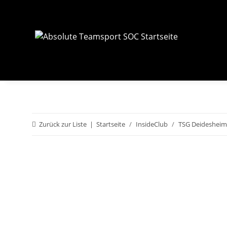
Zurück zur Liste
Startseite
InsideClub
TSG Deidesheim