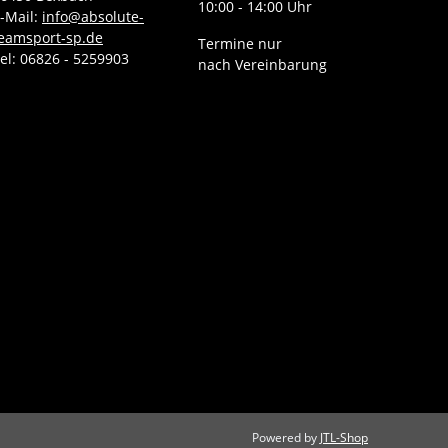
10:00 - 14:00 Uhr
-Mail:
info@absolute-
eamsport-sp.de
Termine nur
el: 06826 - 5259903
nach Vereinbarung
Powered by
JTL-Shop