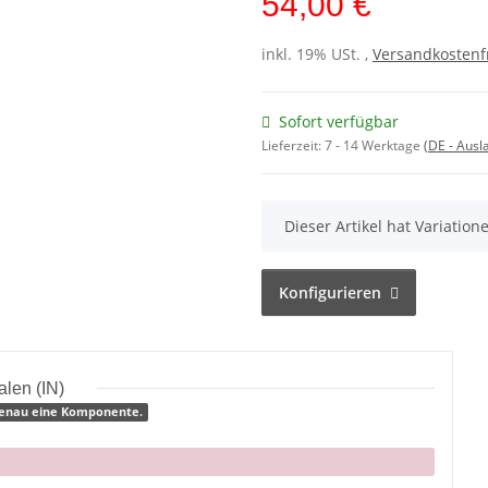
54,00 €
inkl. 19% USt. ,
Versandkostenf
Sofort verfügbar
Lieferzeit:
7 - 14 Werktage
(DE - Aus
x
Dieser Artikel hat Variatio
Konfigurieren
ialen (IN)
 genau eine Komponente.