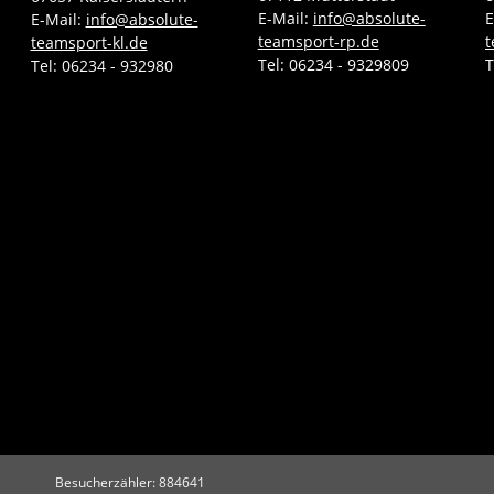
E-Mail:
info@absolute-
E
E-Mail:
info@absolute-
teamsport-rp.de
t
teamsport-kl.de
Tel:
06234 - 9329809
T
Tel:
06234 - 932980
Besucherzähler: 884641