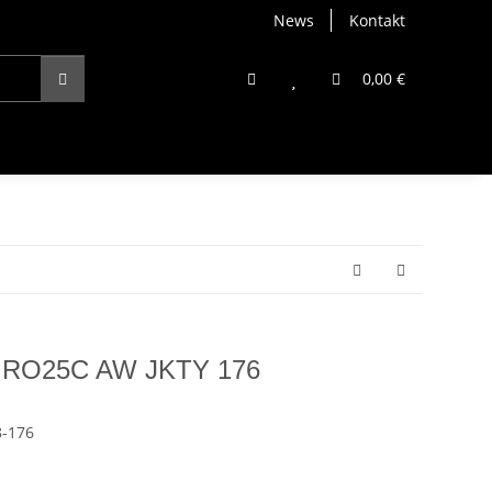
News
Kontakt
0,00 €
TIRO25C AW JKTY 176
-176