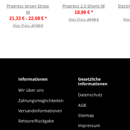
Progress Jersey Stripe
Progress 2.0 Shorts M
Elect
M
18,96 €
*
21,33 € -
22,08 €
*
Alter Preis:
24,00 €
Alte
Alter Preis:
27,00 €
Informationen
Gesetzliche
Informationen
Wir über uns
Datenschutz
Zahlungsmöglichkeiten
AGB
Versandinformationen
Sitemap
Retoure/Rückgabe
Impressum