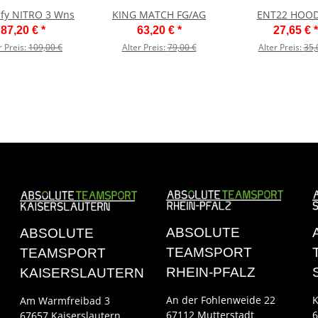
rify NITRO 3 Wns
KING MATCH FG/AG
ENT22 HOOD
87,20 €
*
63,20 €
*
27,65 €
*
r Preis:
109,00 €
Alter Preis:
79,00 €
Alter Preis:
35,
ABSOLUTE
ABSOLUTE
TEAMSPORT
TEAMSPORT
RHEIN-PFALZ
KAISERSLAUTERN
An der Fohlenweide 22
K
Am Warmfreibad 3
67112 Mutterstadt
6
67657 Kaiserslautern