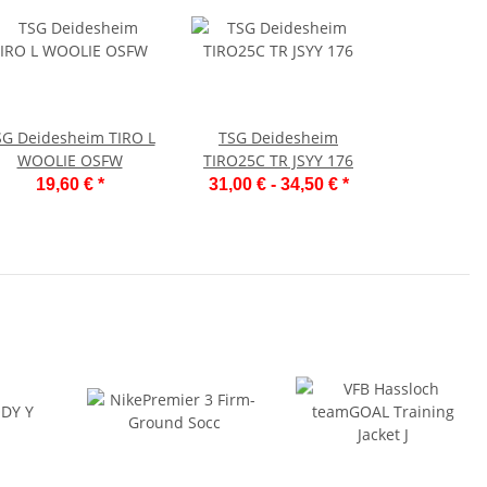
SG Deidesheim TIRO L
TSG Deidesheim
WOOLIE OSFW
TIRO25C TR JSYY 176
19,60 €
*
31,00 € -
34,50 €
*