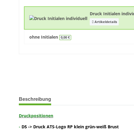
Druck Initialen indiv
Artikeldetails
ohne Initialen
0,00 €
weitere Registerkarten anzeigen
Beschreibung
Druckpositionen
-
D5 -> Druck ATS-Logo RP klein grün-weiß Brust