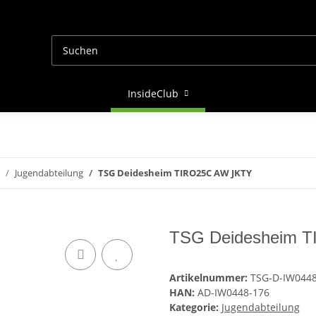
InsideClub
Jugendabteilung
TSG Deidesheim TIRO25C AW JKTY
TSG Deidesheim 
Artikelnummer:
TSG-D-IW0448
HAN:
AD-IW0448-176
Kategorie:
Jugendabteilung