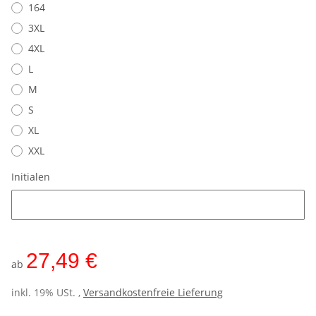
164
3XL
4XL
L
M
S
XL
XXL
Initialen
Initialen
27,49 €
ab
inkl. 19% USt. ,
Versandkostenfreie Lieferung