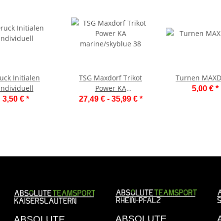
uck Initialen
TSG Maxdorf Trikot
Turnen MAX
individuell
Power KA
5,00 €
*
marine/skyblue 38
3,50 €
*
27,49 € -
35,99 €
*
ABSOLUTE
ABSOLUTE