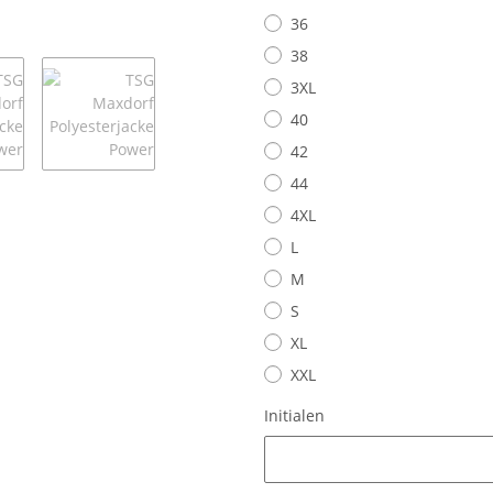
36
38
3XL
40
42
44
4XL
L
M
S
XL
XXL
Initialen
Initialen