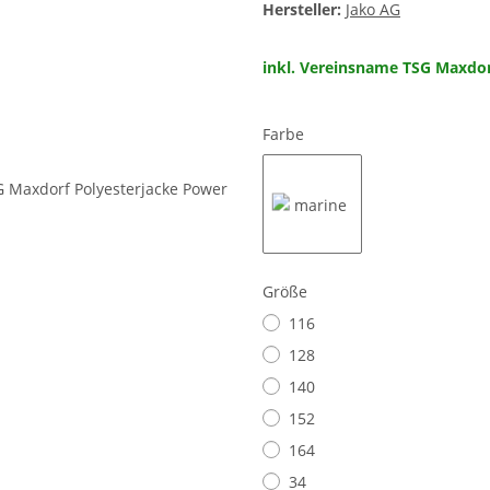
Hersteller:
Jako AG
inkl. Vereinsname TSG Maxdor
Farbe
marine
Größe
116
128
140
152
164
34