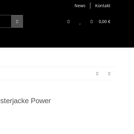
News
Kontakt
0,00 €
sterjacke Power
3