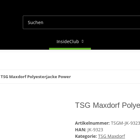
InsideClub
TSG Maxdorf Polyesterjacke Power
TSG Maxdorf Polye
Artikelnummer:
TSGM-JK-932
HAN:
JK-9323
Kategorie:
TSG Maxdorf