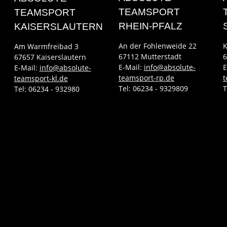
TEAMSPORT
TEAMSPORT
RHEIN-PFALZ
KAISERSLAUTERN
An der Fohlenweide 22
K
Am Warmfreibad 3
67112 Mutterstadt
6
67657 Kaiserslautern
E-Mail:
info@absolute-
E
E-Mail:
info@absolute-
teamsport-rp.de
t
teamsport-kl.de
Tel:
06234 - 9329809
T
Tel:
06234 - 932980