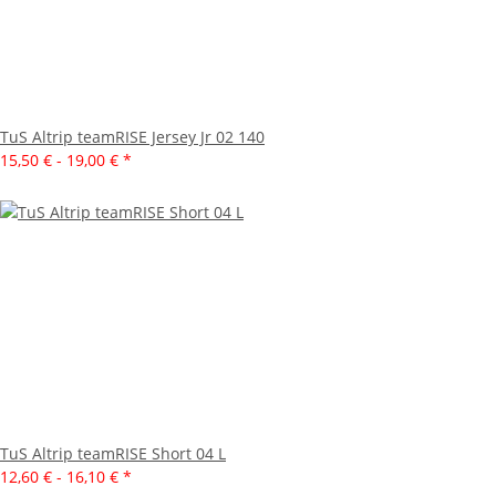
TuS Altrip teamRISE Jersey Jr 02 140
15,50 € -
19,00 €
*
TuS Altrip teamRISE Short 04 L
12,60 € -
16,10 €
*