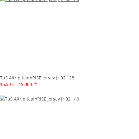
TuS Altrip teamRISE Jersey Jr 02 128
15,50 € -
19,00 €
*