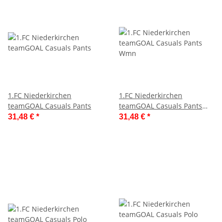
1.FC Niederkirchen
1.FC Niederkirchen
teamGOAL Casuals Pants
teamGOAL Casuals Pants
Wmn
31,48 €
*
31,48 €
*