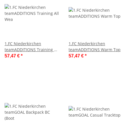
1.FC Niederkirchen
1.FC Niederkirchen
teamADDITIONS Training All
teamADDITIONS Warm Top
Wea
57,47 €
*
57,47 €
*