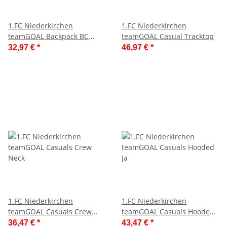
1.FC Niederkirchen
1.FC Niederkirchen
teamGOAL Backpack BC
teamGOAL Casual Tracktop
(Boot
32,97 €
*
46,97 €
*
1.FC Niederkirchen
1.FC Niederkirchen
teamGOAL Casuals Crew
teamGOAL Casuals Hooded
Neck
Ja
36,47 €
*
43,47 €
*