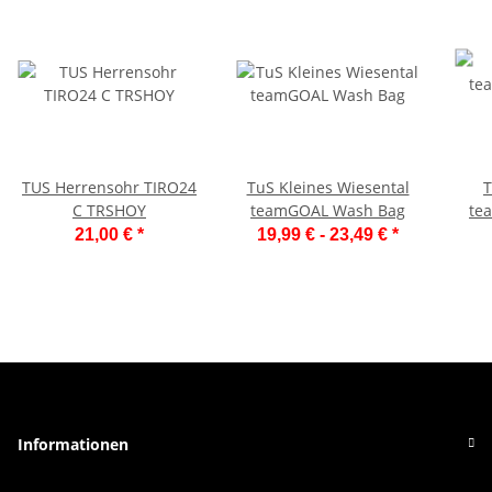
TUS Herrensohr TIRO24
TuS Kleines Wiesental
T
C TRSHOY
teamGOAL Wash Bag
te
21,00 €
*
19,99 € -
23,49 €
*
Informationen