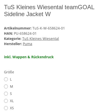
TuS Kleines Wiesental teamGOAL
Sideline Jacket W
Artikelnummer:
TuS-K-W-658624-01
HAN:
PU-658624-01
Kategorie:
TuS Kleines Wiesental
Hersteller:
Puma
inkl. Wappen & Rückendruck
Größe
L
M
S
XL
XS