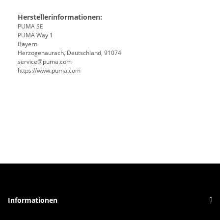
Herstellerinformationen:
PUMA SE
PUMA Way 1
Bayern
Herzogenaurach, Deutschland, 91074
service@puma.com
https://www.puma.com
Informationen