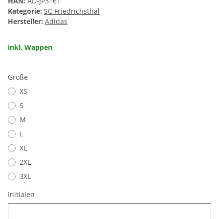
HAN:
AD-JP3161
Kategorie:
SC Friedrichsthal
Hersteller:
Adidas
inkl. Wappen
Größe
XS
S
M
L
XL
2XL
3XL
Initialen
Initialen