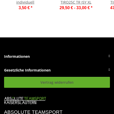
individuell
TIRO25C TR JSY XL
T
3,50 €
*
29,50 € -
33,00 €
*
47
Informationen
Gesetzliche Informationen
Vertrag widerrufen
ABSOLUTE TEAMSPORT