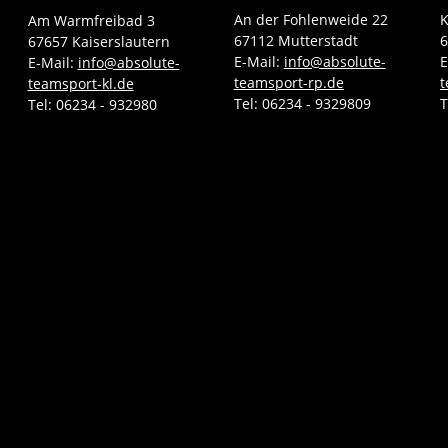
An der Fohlenweide 22
K
Am Warmfreibad 3
67112 Mutterstadt
6
67657 Kaiserslautern
E-Mail:
info@absolute-
E
E-Mail:
info@absolute-
teamsport-rp.de
t
teamsport-kl.de
Tel:
06234 - 9329809
T
Tel:
06234 - 932980