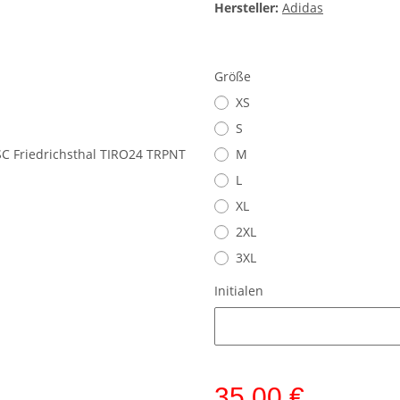
Hersteller:
Adidas
Größe
XS
S
M
L
XL
2XL
3XL
Initialen
Initialen
35,00 €