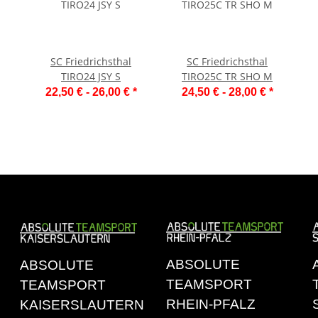
SC Friedrichsthal
SC Friedrichsthal
TIRO24 JSY S
TIRO25C TR SHO M
22,50 € -
26,00 €
*
24,50 € -
28,00 €
*
ABSOLUTE
ABSOLUTE
TEAMSPORT
TEAMSPORT
RHEIN-PFALZ
KAISERSLAUTERN