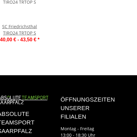
SC Friedrichsthal
TIRO24 TRTOP S
40,00 € -
43,50 €
*
ÖFFNUNGSZEITEN
UNSERER
ABSOLUTE
FILIALEN
TEAMSPORT
Montag - Freitag
SAARPFALZ
13:00 - 18:30 Uhr