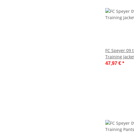
FC Speyer 09
Training Jacke
47,97 €
*