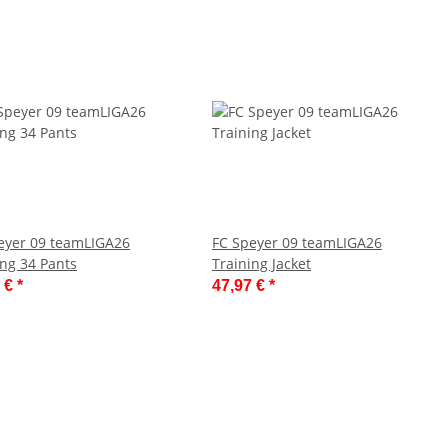
eyer 09 teamLIGA26
FC Speyer 09 teamLIGA26
ing 34 Pants
Training Jacket
7 €
*
47,97 €
*