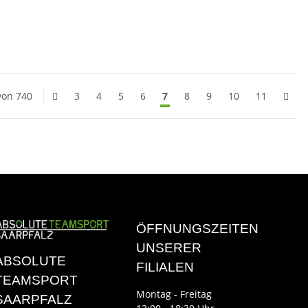
 von 740
3
4
5
6
7
8
9
10
11
ÖFFNUNGSZEITEN
UNSERER
ABSOLUTE
FILIALEN
TEAMSPORT
Montag - Freitag
SAARPFALZ