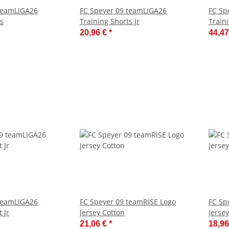
 teamLIGA26
FC Speyer 09 teamLIGA26
FC Sp
ts
Training Shorts Jr
Train
20,96 €
*
44,4
 teamLIGA26
FC Speyer 09 teamRISE Logo
FC Sp
 Jr
Jersey Cotton
Jersey
21,06 €
*
18,9