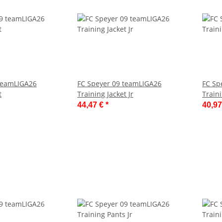
 teamLIGA26
FC Speyer 09 teamLIGA26
FC Sp
t
Training Jacket Jr
Train
44,47 €
*
40,9