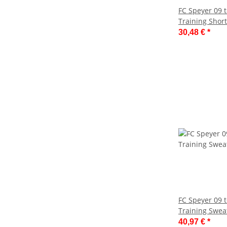
FC Speyer 09
Training Shor
30,48 €
*
FC Speyer 09
Training Sweat
40,97 €
*