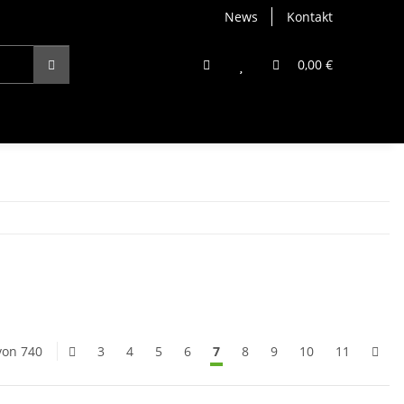
News
Kontakt
0,00 €
 von 740
3
4
5
6
7
8
9
10
11