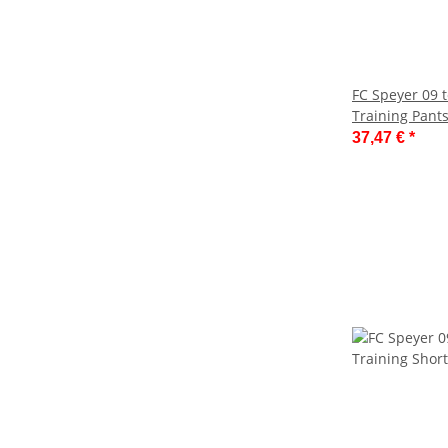
FC Speyer 09
Training Pant
37,47 €
*