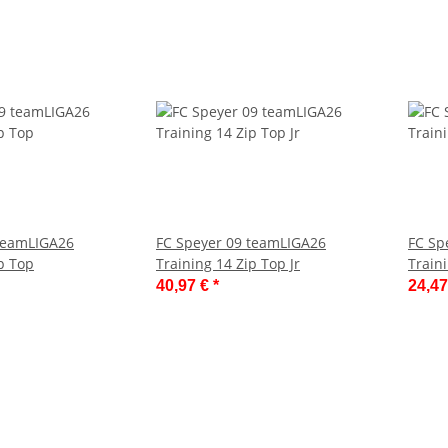
 teamLIGA26
FC Speyer 09 teamLIGA26
FC Sp
p Top
Training 14 Zip Top Jr
Train
40,97 €
*
24,4