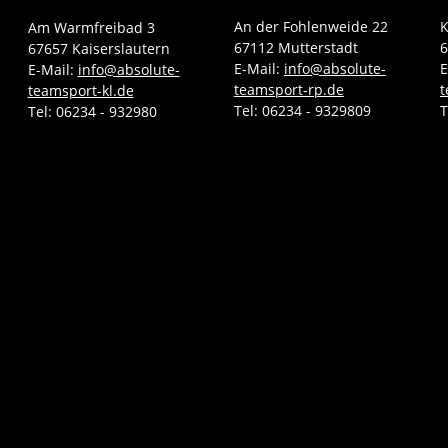
An der Fohlenweide 22
K
Am Warmfreibad 3
67112 Mutterstadt
6
67657 Kaiserslautern
E-Mail:
info@absolute-
E
E-Mail:
info@absolute-
teamsport-rp.de
t
teamsport-kl.de
Tel:
06234 - 9329809
T
Tel:
06234 - 932980