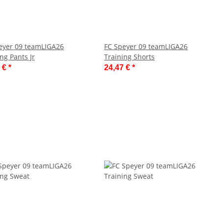
eyer 09 teamLIGA26
FC Speyer 09 teamLIGA26
ng Pants Jr
Training Shorts
7 €
*
24,47 €
*