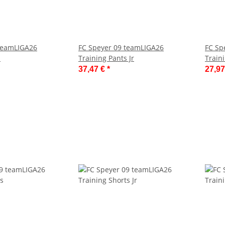
 teamLIGA26
FC Speyer 09 teamLIGA26
FC Sp
s
Training Pants Jr
Traini
37,47 €
*
27,9