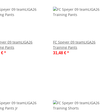
eyer 09 teamLIGA26
FC Speyer 09 teamLIGA26
ing Pants
Training Pants
7 €
*
31,48 €
*