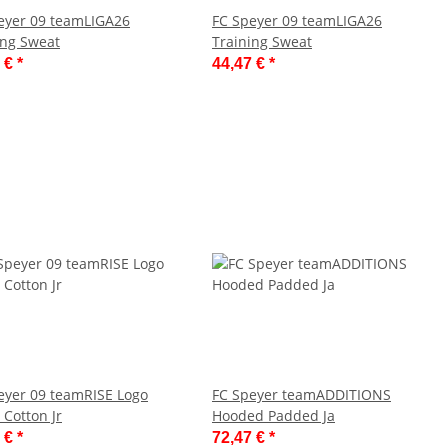
eyer 09 teamLIGA26
FC Speyer 09 teamLIGA26
ing Sweat
Training Sweat
7 €
*
44,47 €
*
eyer 09 teamRISE Logo
FC Speyer teamADDITIONS
 Cotton Jr
Hooded Padded Ja
6 €
*
72,47 €
*